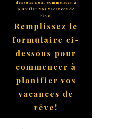
dessous pour commencer à
planifier vos vacances de
rêve!
Remplissez le
formulaire ci-
dessous pour
commencer à
planifier vos
vacances de
rêve!