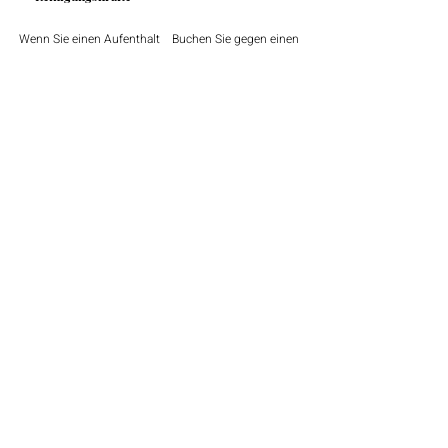
Wenn Sie einen Aufenthalt
Buchen Sie gegen einen
von einem Monat planen,
geringen Aufpreis eine
genießen Sie eine
entspannende,
kostenlose inbegriffene
professionelle Massage
Reinigung nach zwei
im Komfort Ihrer Villa.
Wochen.
2025
SICHERN SIE SICH IHRE VILLA FÜR
NOCH HEUTE!
Jetzt buchen
Tolle Urlaubserlebnisse
Beginnen mit großartigen Gastgebern.